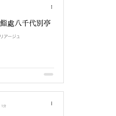
7回鮨處八千代別亭
リアージュ
 1分