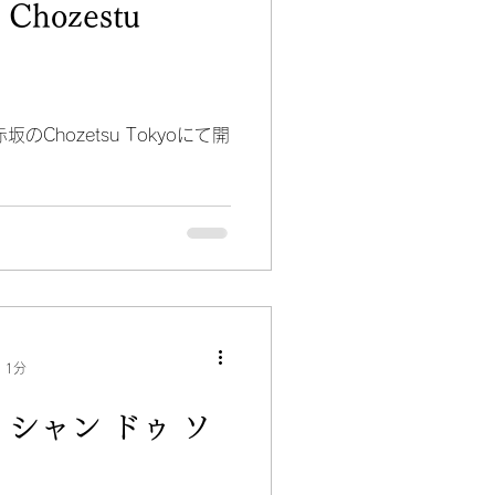
Chozestu
のChozetsu Tokyoにて開
 1分
回 シャン ドゥ ソ