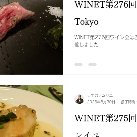
WINET第276回 
Tokyo
WINET第276回ワイン会は赤坂
催しました
人生のソムリエ
2025年8月30日
読了時間:
WINET第275
レイユ