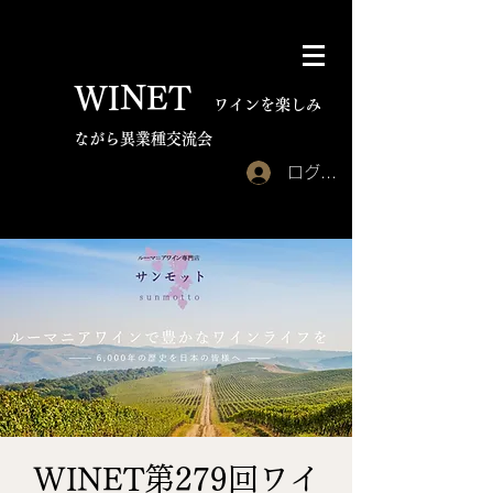
WINET
​
ワインを楽しみ
ながら異業種交流会
ログイン
WINET第279回ワイ