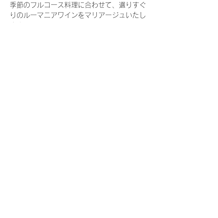
季節のフルコース料理に合わせて、選りすぐ
りのルーマニアワインをマリアージュいたし
ます。
１．日時　8月27日（木）18時受付開始、
18時30分開会
２．場所　
ラー・エ・ミクニ
　　千代田区北の丸公園３－１　東京国立近
代美術館内
さらに表示
参加申込
このイベントをシェア