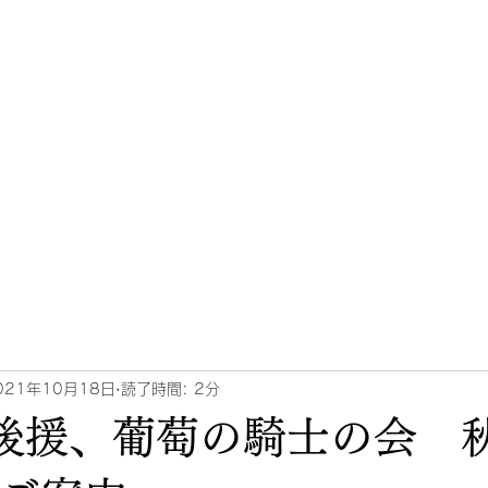
ホーム
ブログ
W
を楽しみながら異業種交流会
021年10月18日
読了時間: 2分
T後援、葡萄の騎士の会 