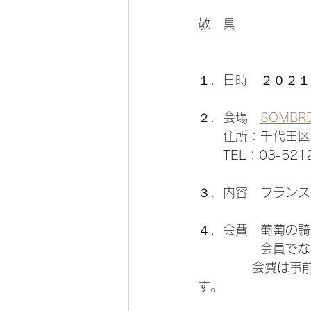
敬　具
１．日時　２０２１年
２．会場　
SOMBR
　　住所：千代田区富
　　TEL：03-5212
３．内容　フランス
４．会費　葡萄の騎士
　　　　　会員でな
             会費は事前にお振込みにてお支払いください。振込口座は追ってお知らせしま
す。