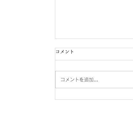
コメント
コメントを追加…
WINET第278回は三遊亭竜
師匠とのコラボワイン会