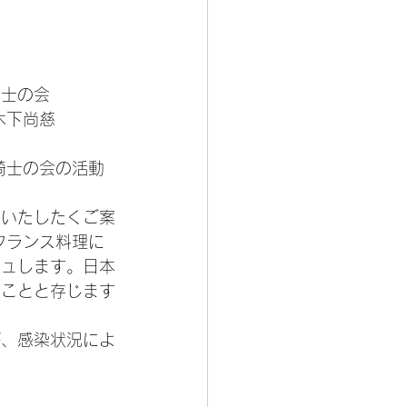
 葡萄の騎士の会
                                         会長　木下尚慈
騎士の会の活動
催いたしたくご案
フランス料理に
ジュします。日本
のことと存じます
が、感染状況によ
さ