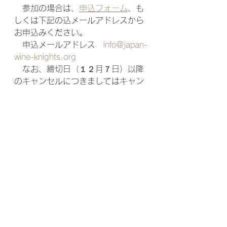
　参加の場合は、
申込フォーム
、も
しくは下記の込メールアドレスから
お申込みください。 　　　　　　
　申込メールアドレス　
info@japan-
wine-knights.org
　なお、締切日（１２月７日）以降
のキャンセルにつきましてはキャン
セル料がかかる場合　
　がありますので予めご了解くださ
い。  
６．ドレスコード　セミフォーマル
　＊葡萄の騎士の方はガウン・メダ
ルの着用をお願いします。  
７．お問い合わせ先　事務局　坂間
明彦　090-258-5619  
akihiko.sakama@gmail.com