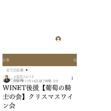
WINET
​
ワインを楽しみ
ながら異業種交流会
ログイン
記事
全ての記事
人生のソムリエ
全ての記事
2021年11月14日
読了時間: 2分
WINET後援【葡萄の騎
ワイン会
士の会】クリスマスワイ
ワイン会
ン会