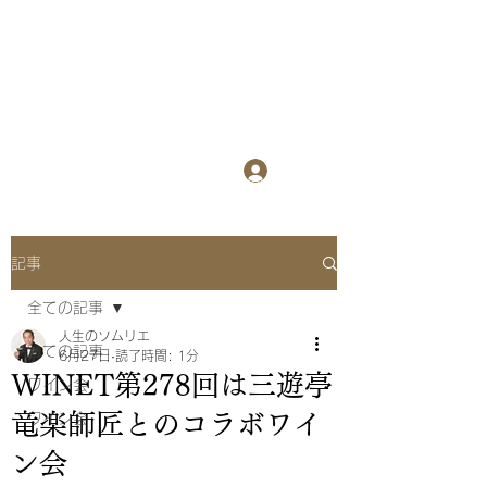
WINET
​
ワインを楽しみ
ながら異業種交流会
ログイン
記事
全ての記事
人生のソムリエ
全ての記事
6月27日
読了時間: 1分
WINET第278回は三遊亭
ワイン会
竜楽師匠とのコラボワイ
ワイン会
ン会