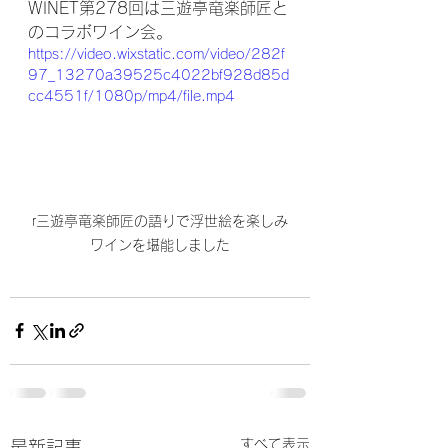
WINET第278回は三遊亭竜楽師匠と
のコラボワイン会。
https://video.wixstatic.com/video/282f
97_13270a39525c4022bf928d85d
cc4551f/1080p/mp4/file.mp4
r三遊亭竜楽師匠の語りで浮世絵を楽しみ
ワインを堪能しました
すべて表示
最新記事