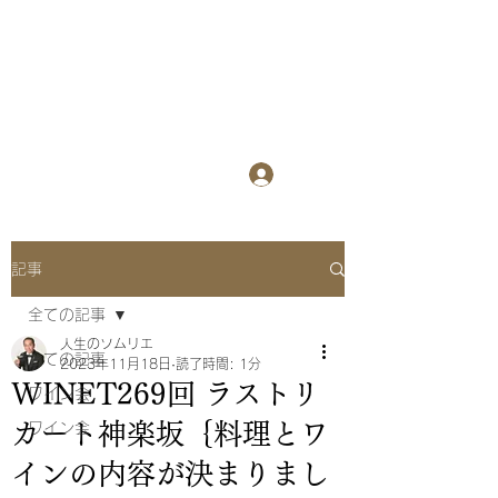
WINET
​
ワインを楽しみ
ながら異業種交流会
ログイン
記事
全ての記事
人生のソムリエ
全ての記事
2023年11月18日
読了時間: 1分
WINET269回 ラストリ
ワイン会
カート神楽坂｛料理とワ
ワイン会
インの内容が決まりまし