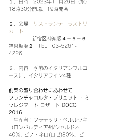
１．日時　2023年11月29日（水）
18時30分開場、19時開会
２．会場　
リストランテ　ラストリ
カート
　　　　  新宿区神楽坂４－６－６
神楽坂館２　TEL　03-5261-
4226
３．内容　季節のイタリアンフルコ
ースに、イタリアワイン4種
前菜の盛り合わせにあわせて
フランチャコルタ・ブリュット ・ミ
ッレジマート ロザート DOCG 
2016
　生産者：フラテッリ・ベルルッキ
（ロンバルディア州/シャルドネ
40%, ピノ・ネロ(ロゼ)30%、ピ