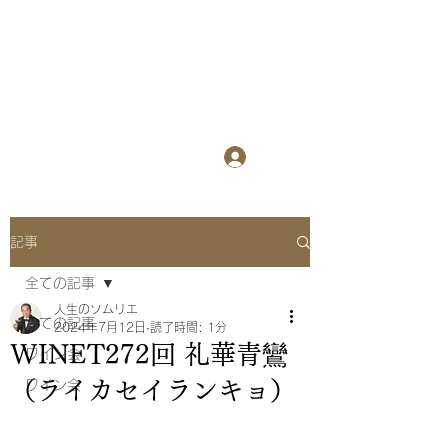
WINET
​
ワインを楽しみ
ながら異業種交流会
ログイン
記事
全ての記事
人生のソムリエ
全ての記事
2024年7月12日
読了時間: 1分
WINET272回 礼華青鸞
ワイン会
（ライカセイランキョ）
ワイン会