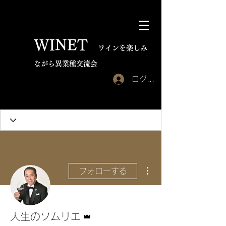
WINET
​
ワインを楽しみ
ながら異業種交流会
ログイン
その他
フォローする
管理者
人生のソムリエ